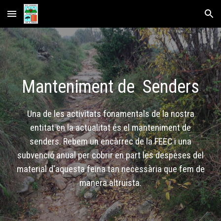
Skip to main content
Skip to navigation
Manteniment de Senders
Una de les activitats fonamentals de la nostra
entitat en la actualitat és el manteniment de
senders. Rebem un encàrrec de la FEEC i una
subvenció anual per cobrir en part les despeses del
material d'aquesta feina tan necessària que fem de
manera altruista.