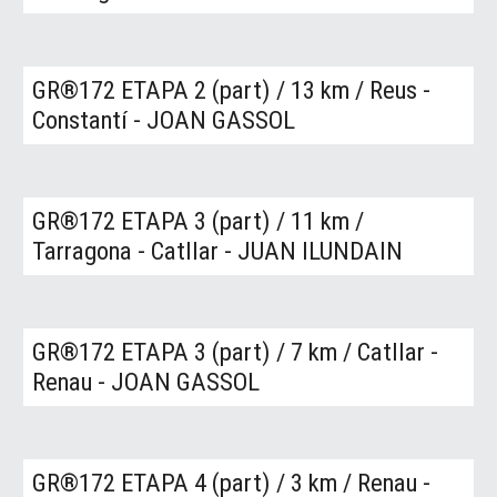
GR®
172
ETAPA 2 (
part) / 13
km
/ Reus -
Constantí - JOAN GASSOL
GR®172
ETAPA
3
(part)
/ 11
km
/
Tarragona - Catllar - JUAN ILUNDAIN
GR®172
ETAPA 3 (part)
/ 7
km
/ Catllar -
Renau - JOAN GASSOL
GR®172
ETAPA
4
(part)
/ 3
km
/
Renau -