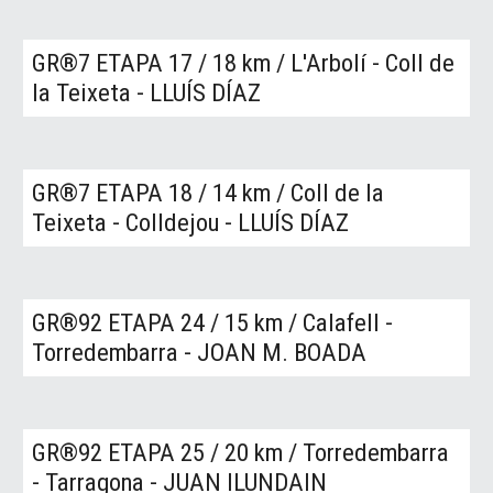
GR®7
ETAPA 17
/
18 km
/
L'Arbolí - Coll de
la Teixeta
-
LLUÍS DÍAZ
GR®7
ETAPA 1
8 /
1
4
km
/ Coll de la
Teixeta - Colldejou -
LLUÍS DÍAZ
GR®
92
ETAPA
24 /
1
5
km
/ Calafell -
Torredembarra - JOAN M. BOADA
GR®92
ETAPA 2
5 / 20
km
/ Torredembarra
- Tarragona - JUAN ILUNDAIN