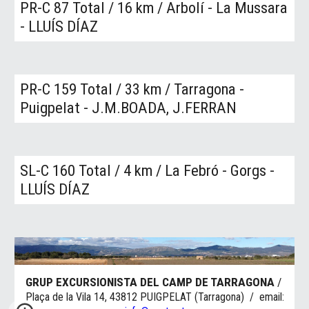
PR-C
87
Total
/
1
6
km
/
Arbolí - La Mussara
-
LLUÍS DÍAZ
PR-C
159
Total
/ 33
km
/ Tarragona -
Puigpelat - J.M.BOADA, J.FERRAN
SL
-C
160
Total
/ 4
km
/ La Febró - Gorgs -
LLUÍS DÍAZ
GRUP EXCURSIONISTA DEL CAMP DE TARRAGONA
/
Plaça de la Vila 14, 43812 PUIGPELAT (Tarragona) / email: