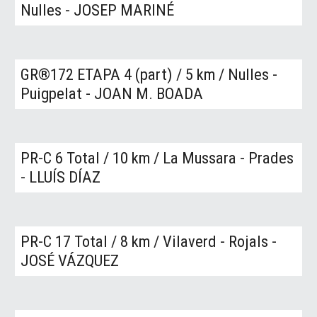
Nulles -
JO
SEP MARINÉ
GR®172
ETAPA 4 (part)
/ 5
km
/
Nulles -
Puigpelat - JOAN M. BOADA
PR-C 6 Total / 10
km
/ La Mussara - Prades
- LLUÍS DÍAZ
PR-C
17
Total
/ 8
km
/ Vilaverd - Rojals -
JOSÉ VÁZQUEZ